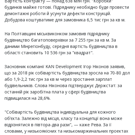
Вартість контракту — понад 638 млн грн. "Коробки"
будинків майже готові. Підряднику необхідно буде провести
демонтажні роботи й усунути дефекти конструкцій.
Добудова коштуватиме для замовника 6,5 тис грн за кв м.
На Полтавщині міськвиконком замовив підряднику
будівництво багатоповерхівки за 7 255 грн за кв м. За
даними Мінрегіонбуду, середня вартість будівництва в
області становить 10 536 грн за "квадрат".
Засновник компанії KAN Development Ігор Ніконов заявив,
що за 2018 рік собівартість будівництва зросла на 70-80 дол
або 1,9-2,2 тис грн за кв м через зростання зарплат
будівельників. Слова Ніконова підтверджує Держстат: за
останній рік заробітна плата у сфері будівництва
підвищилася на 28,6%.
"Собівартість будівництва індивідуальна для кожного
об’єкта. Залежно від місця, класу та концепції вона може
відрізнятися в півтора-два рази", — каже Рева. За її
словами, у низькоякісних та низькомаржинальних проектах