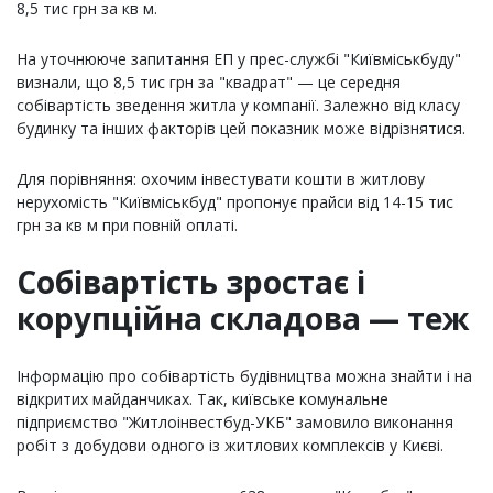
8,5 тис грн за кв м.
На уточнююче запитання ЕП у прес-службі "Київміськбуду"
визнали, що 8,5 тис грн за "квадрат" — це середня
собівартість зведення житла у компанії. Залежно від класу
будинку та інших факторів цей показник може відрізнятися.
Для порівняння: охочим інвестувати кошти в житлову
нерухомість "Київміськбуд" пропонує прайси від 14-15 тис
грн за кв м при повній оплаті.
Собівартість зростає і
корупційна складова — теж
Інформацію про собівартість будівництва можна знайти і на
відкритих майданчиках. Так, київське комунальне
підприємство "Житлоінвестбуд-УКБ" замовило виконання
робіт з добудови одного із житлових комплексів у Києві.