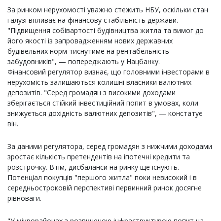
За ринком нерухомості уважно стежить НБУ, оскільки стан
галузі впливає на фінансову стабільність держави.
"Підвищення собівартості будівництва житла та вимог до
його якості із запровадженням нових державних
будівельних норм тиснутиме на рентабельність
забудовників", — попереджають у Нацбанку.
Фінансовий регулятор визнає, що головними інвесторами в
нерухомість залишаються колишні власники валютних
депозитів. "Серед громадян з високими доходами
зберігається стійкий інвестиційний попит в умовах, коли
знижується дохідність валютних депозитів", — констатує
він.
За даними регулятора, серед громадян з нижчими доходами
зростає кількість претендентів на іпотечні кредити та
розстрочку. Втім, дисбаланси на ринку ще існують.
Потенціал покупців "першого житла" поки невисокий і в
середньостроковій перспективі первинний ринок досягне
рівноваги.
"У мікрорайонах з розвиненою інфраструктурою попит на