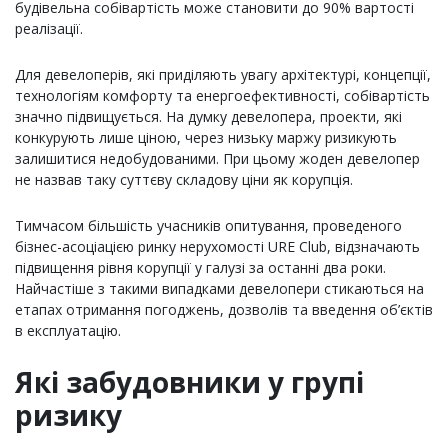
будівельна собівартість може становити до 90% вартості
реалізації.
Для девелоперів, які приділяють увагу архітектурі, концепції,
технологіям комфорту та енергоефективності, собівартість
значно підвищується. На думку девелопера, проекти, які
конкурують лише ціною, через низьку маржу ризикують
залишитися недобудованими. При цьому жоден девелопер
не назвав таку суттєву складову ціни як корупція.
Тимчасом більшість учасників опитування, проведеного
бізнес-асоціацією ринку нерухомості URE Club, відзначають
підвищення рівня корупції у галузі за останні два роки.
Найчастіше з такими випадками девелопери стикаються на
етапах отримання погоджень, дозволів та введення об’єктів
в експлуатацію.
Які забудовники у групі
ризику