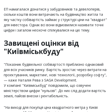
ЕП намагалася дізнатися у забудовників та девелоперів,
скільки коштів вони витрачають на будівництво житла та
яку частку собівартість займає у структурі ціни на "квадрат"
для інвестора. Однак всі вони відмовилися називати точні
цифри і загалом неохоче спілкувалися на цю тему.
Завищені оцінки від
"Київміськбуду"
"Показник будівельної собівартості приблизно однаковий
для всіх учасників ринку. Вартість зростає через витрати на
проектування, маркетинг, нові технології, розробку софту",
— каже Наталія Рева з SAGA Development.
У компанії "Київміськбуд" повідомили, що озвучені
міністерством цифри "нульові". До них слід додати вартість
землі, пайові внески і рентабельність.
"На виході для покупця ціна квадратного метра у Києві