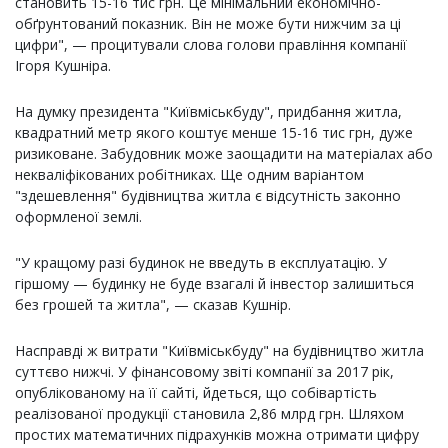
становить 15-16 тис грн. Це мінімальний економічно-
обґрунтований показник. Він не може бути нижчим за ці
цифри", — процитували слова голови правління компанії
Ігоря Кушніра.
На думку президента "Київміськбуду", придбання житла,
квадратний метр якого коштує менше 15-16 тис грн, дуже
ризиковане. Забудовник може заощадити на матеріалах або
некваліфікованих робітниках. Ще одним варіантом
"здешевлення" будівництва житла є відсутність законно
оформленої землі.
"У кращому разі будинок не введуть в експлуатацію. У
гіршому — будинку не буде взагалі й інвестор залишиться
без грошей та житла", — сказав Кушнір.
Насправді ж витрати "Київміськбуду" на будівництво житла
суттєво нижчі. У фінансовому звіті компанії за 2017 рік,
опублікованому на її сайті, йдеться, що собівартість
реалізованої продукції становила 2,86 млрд грн. Шляхом
простих математичних підрахунків можна отримати цифру