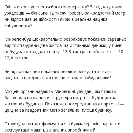
Скільки коштує звести багатоповерхівку? За підрахунками
урядовців — близько 12 тисяч гривень за квадратний метр.
Чи відповідає це дійсності і якою є реальна націнка
забудовника?
Мінрегіонбуд щоквартально розраховує показник середньої
вартості будівництва житла. За останніми даними, у Києві
побудувати квадрат коштує 13,8 тис грн, в областях — 10-
12,4 тис грн
Чи відповідає цей показник реаліям ринку, та з якою
націнкою продають житло інвесторам забудовники?
Місцеві органи надають Мінрегіонбуду дані, які стають
базою для визначення структури витрат з будівництва
житлових будинків. Показник опосередкованої вартості —
це ціна за квадратний метр загальної площі будинку.
Структура витрат формується з будматеріалів, зарплати,
експлуатації машин, загальних виробничих й