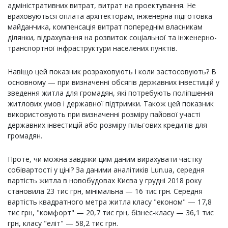
адміністративних витрат, витрат на проектування. Не
враховуються оплата архітекторам, інженерна підготовка
майданчика, компенсація витрат попереднім власникам
ділянки, відрахування на розвиток соціальної та інженерно-
транспортної інфраструктури населених пунктів.
Навіщо цей показник розраховують і коли застосовують? В
основному — при визначенні обсягів державних інвестицій у
зведення житла для громадян, які потребують поліпшення
житлових умов і державної підтримки. Також цей показник
використовують при визначенні розміру пайової участі
державних інвестицій або розміру пільгових кредитів для
громадян.
Проте, чи можна завдяки цим даним вирахувати частку
собівартості у ціні? За даними аналітиків Lun.ua, середня
вартість житла в новобудовах Києва у грудні 2018 року
становила 23 тис грн, мінімальна — 16 тис грн. Середня
вартість квадратного метра житла класу "економ" — 17,8
тис грн, "комфорт" — 20,7 тис грн, бізнес-класу — 36,1 тис
грн, класу "еліт" — 58,2 тис грн.