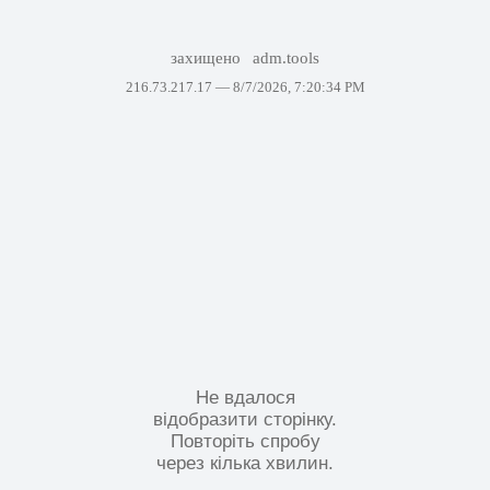
захищено
adm.tools
216.73.217.17 —
8/7/2026, 7:20:34 PM
Не вдалося
відобразити сторінку.
Повторіть спробу
через кілька хвилин.