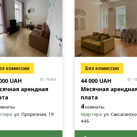
ез комиссии
Без комиссии
ID: 10466
ID: 1
 000 UAH
44 000 UAH
сячная арендная
Месячная арендна
ата
плата
4
омнаты
комнаты
ртира:
ул. Прорезная, 19
Квартира:
ул. Саксаганско
44Б