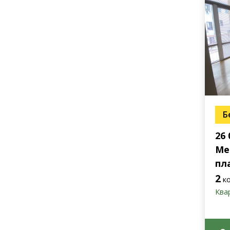
Б
26
Ме
пл
2
к
Ква