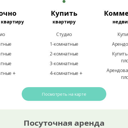
очно
Купить
Комме
 квартиру
квартиру
недви
ио
Студио
Купи
атные
1-комнатные
Арендо
атные
2-комнатные
Купить
пл
атные
3-комнатные
Арендова
атные
4-комнатные
пл
Посмотреть на карте
Посуточная аренда