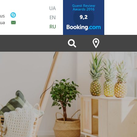
UA
lus
EN
.ua
RU