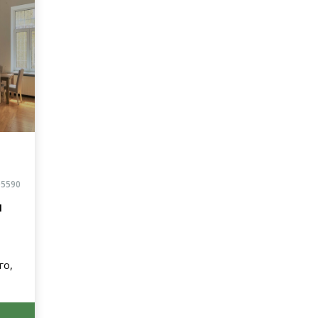
05590
я
го,