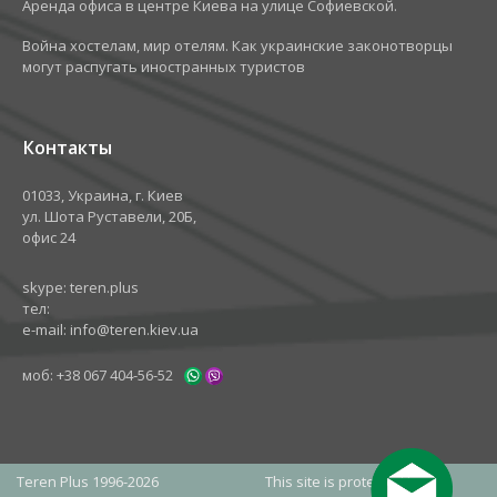
​Аренда офиса в центре Киева на улице Софиевской.
Война хостелам, мир отелям. Как украинские законотворцы
могут распугать иностранных туристов
Контакты
01033, Украина, г. Киев
ул. Шота Руставели, 20Б,
офис 24
skype:
teren.plus
тел:
e-mail:
info@teren.kiev.ua
моб:
+38 067 404-56-52
Teren Plus 1996-2026
This site is protected by