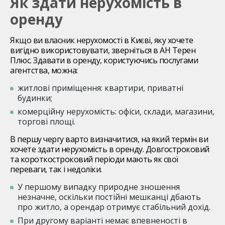
Як здати нерухомість в
оренду
Якщо ви власник нерухомості в Києві, яку хочете
вигідно використовувати, зверніться в АН Терен
Плюс. Здавати в оренду, користуючись послугами
агентства, можна:
житлові приміщення: квартири, приватні
будинки;
комерційну нерухомість: офіси, склади, магазини,
торгові площі.
В першу чергу варто визначитися, на який термін ви
хочете здати нерухомість в оренду. Довгостроковий
та короткостроковий періоди мають як свої
переваги, так і недоліки.
У першому випадку природне зношення
незначне, оскільки постійні мешканці дбають
про житло, а орендар отримує стабільний дохід.
При другому варіанті немає впевненості в