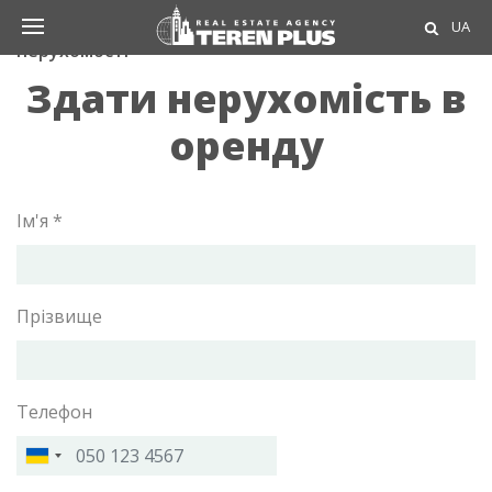
Агентство нерухомості ТЕРЕН ПЛЮС
Власникам
UA
нерухомості
Здати нерухомість в
оренду
Ім'я *
Прізвище
Телефон