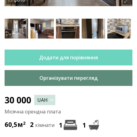
Додати для порівняння
Організувати перегляд
30 000
Місячна орендна плата
60,5м
2
2
1
1
кімнати