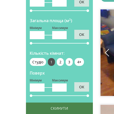
ОК
2
Загальна площа (м
)
Мінімум
Максимум
ОК
Кількість кімнат:
Студіо
1
2
3
4+
Поверх
Мінімум
Максимум
ОК
СКИНУТИ