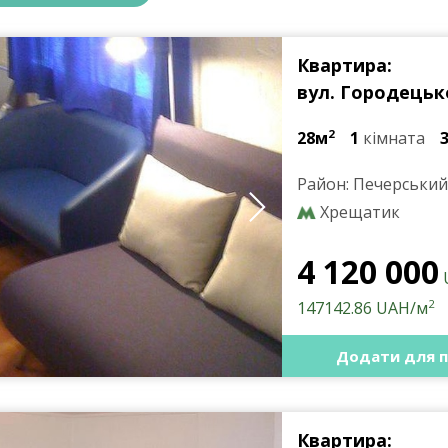
Квартира:
вул. Городецько
2
28м
1
кімната
Район: Печерський
Хрещатик
4 120 000
2
147142.86 UAH/м
Додати для п
Квартира: