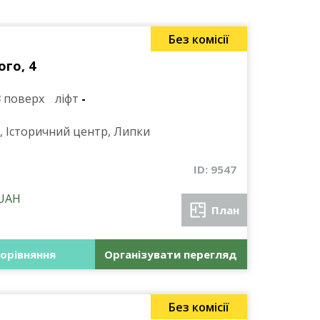
Без комісії
го, 4
3
поверх
ліфт
-
, Історичний центр, Липки
ID: 9547
UAH
План
орівняння
Організувати перегляд
Без комісії