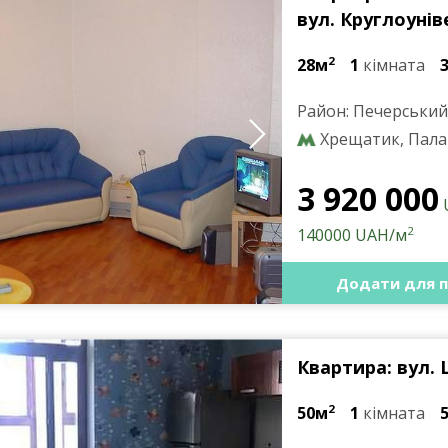
вул. Круглоунів
2
28м
1
кімната
Район: Печерський
Хрещатик, Пала
3 920 000
2
140000 UAH/м
Додати для п
Квартира:
вул. 
2
50м
1
кімната