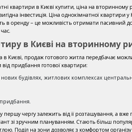
ні квартири в Києві купити, ціна на вторинному 
вигідна інвестиція. Ціна однокімнатної квартири у
ть в оренду – це можливість отримати пасивний до
час.
тиру в Києві на вторинному р
 в Києві, продаж готового житла передбачає можлив
и від придбання готової квартири:
 нових будівлях, житлових комплексах центральн
 придбання.
 першу чергу залежить від її розташування, а вже п
нт зі зручним плануванням. Стають більш популяр
лою. Поділ на зони дозволяє з комфортом організу