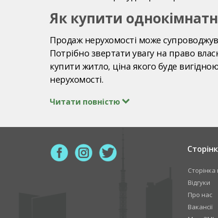
Як купити однокімнатн
Продаж нерухомості може супроводжув
Потрібно звертати увагу на право влас
купити житло, ціна якого буде вигідн
нерухомості.
Читати повністю
Сторінк
Сторінка 
Відгуки
Про нас
Вакансії