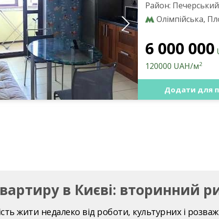
Район: Печерський
Олімпійська, Пл
6 000 000
2
120000 UAH/м
Додати для п
вартиру в Києві: вторинний р
ість жити недалеко від роботи, культурних і розва