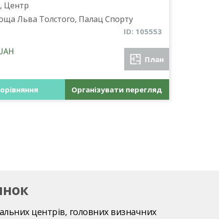
, Центр
оща Льва Толстого, Палац Спорту
ID: 105553
UAH
План
орівняння
Організувати перегляд
инок
жальних центрів, головних визначних